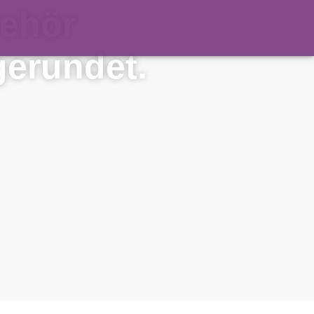
behör
gerundet.