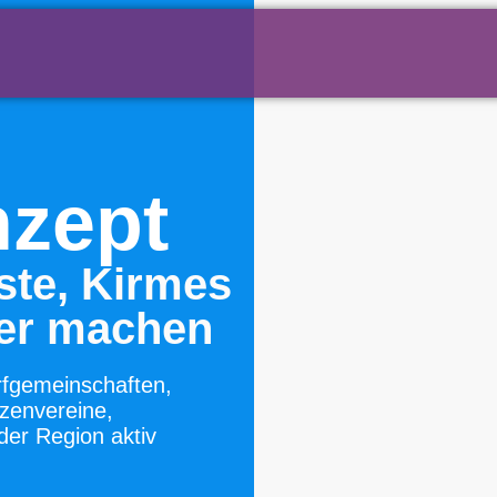
nzept
te, Kirmes
her machen
rfgemeinschaften,
tzenvereine,
der Region aktiv