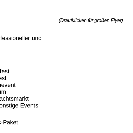
(Draufklicken für großen Flyer)
fessioneller und
fest
est
nevent
äum
achtsmarkt
onstige Events
s-Paket.